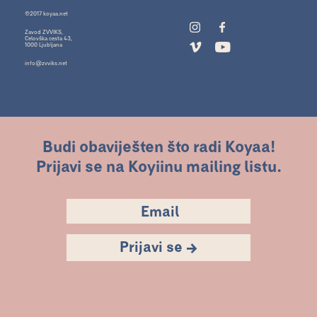
©2017 koyaa.net
Zavod ZVVIKS,
Celovška cesta 43,
1000 Ljubljana
info@zvviks.net
Budi obaviješten što radi Koyaa!
Prijavi se na Koyiinu mailing listu.
Prijavi se →