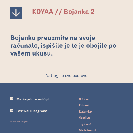
KOYAA // Bojanka 2
Bojanku preuzmite na svoje
računalo, ispišite je te je obojite po
vašem ukusu.
Natrag na sve postove
Materijali za medije
O Koyii
Filmovi
Festivali i nagrade
Kalendar
Gradiva
Pravna obavijest
Trgovina
Stvaraonica