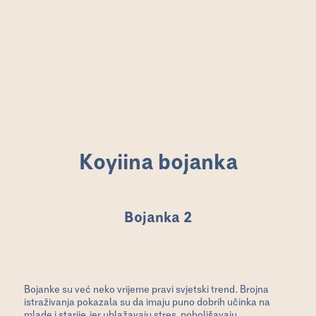
Koyiina bojanka
Bojanka 2
Bojanke su već neko vrijeme pravi svjetski trend. Brojna
istraživanja pokazala su da imaju puno dobrih učinka na
mlade i starije, jer ublažavaju stres, poboljšavaju