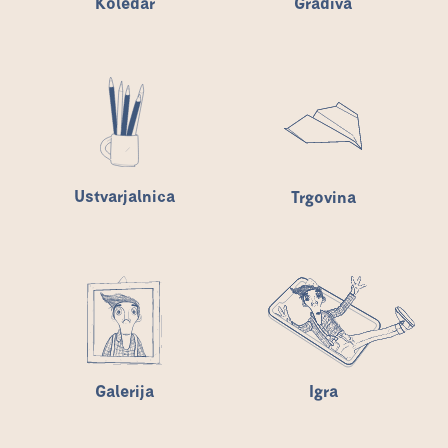
Koledar
Gradiva
Ustvarjalnica
Trgovina
Galerija
Igra