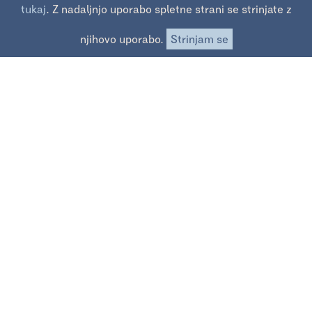
tukaj
. Z nadaljnjo uporabo spletne strani se strinjate z
njihovo uporabo.
Strinjam se
Materiali za medije
O Koyii
Filmi
Festivali in nagrade
Koledar
Gradiva
Pravno obvestilo
Trgovina
Ustvarjalnica
©2017 koyaa.net
Zavod ZVVIKS,
Celovška cesta 43,
1000 Ljubljana
info@zvviks.net