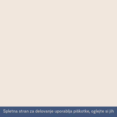
Spletna stran za delovanje uporablja piškotke, oglejte si jih