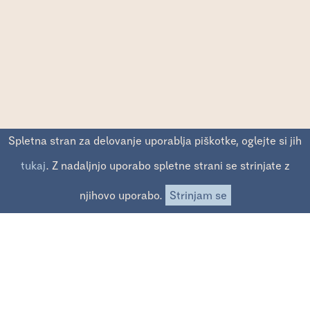
Spletna stran za delovanje uporablja piškotke, oglejte si jih
↓
tukaj
. Z nadaljnjo uporabo spletne strani se strinjate z
njihovo uporabo.
Strinjam se
Vsa pisma in albumi