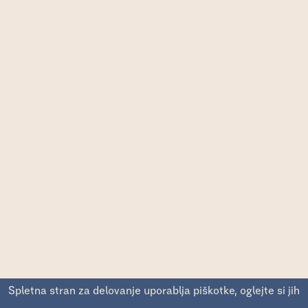
Spletna stran za delovanje uporablja piškotke, oglejte si jih