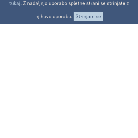
↓
tukaj
. Z nadaljnjo uporabo spletne strani se strinjate z
njihovo uporabo.
Strinjam se
TOTALNA RAZPRODAJA
Za naročilo nam pišite na info@zvviks.net
ali kliknite na gumb "Naročilo".
Možnost brezplačnega osebnega prevzema na Celovški
cesti 43 v Ljubljani. Poštnina za naročila v vrednosti do
12,00 eur = 3,50 eur, za naročila višja od 12,00 eur = 5,00
eur. Ob naročilu prosim sporočite ali želite naročilo
prevzeti osebno ali prejeti po pošti.