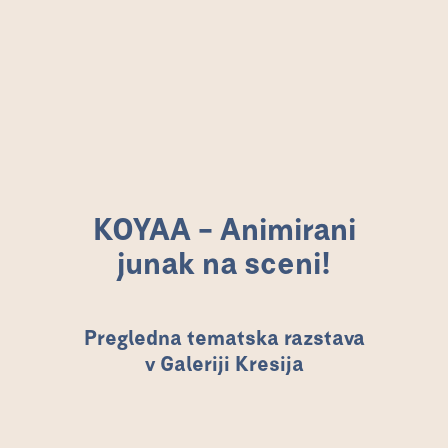
KOYAA – Animirani junak
na sceni!
KOYAA – Animirani
junak na sceni!
Pregledna tematska razstava
v Galeriji Kresija