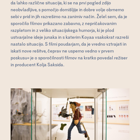
da lahko različne situacije, ki se na prvi pogled zdijo
neobvladljive, s pomočjo domišljije in dobre volje obrnemo
sebi v prid in jih razrešimo na zanimiv način. Želel sem, da je
sporočilo filmov prikazano zabavno, z nepričakovanim
razpletom in z veliko situacijskega humorja, ki je plod
ustvarjalne ideje junaka in s katerim Koyaa vsakokrat razreši
nastalo situacijo. S filmi poudarjam, da je vredno vztrajati in
iskati nove rešitve, čeprav ne uspemo vedno v prvem
poskusu« je o sporočilnosti filmov na kratko povedal režiser
in producent Kolja Saksida.