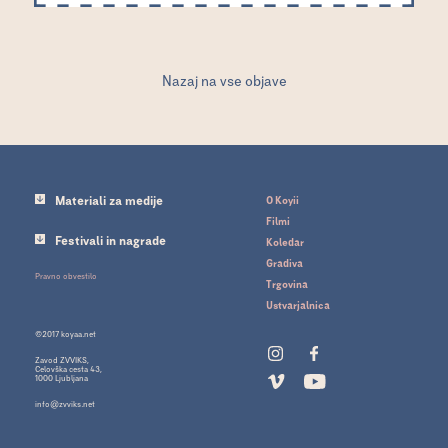
Nazaj na vse objave
Materiali za medije
O Koyii
Filmi
Festivali in nagrade
Koledar
Gradiva
Pravno obvestilo
Trgovina
Ustvarjalnica
©2017 koyaa.net
Zavod ZVVIKS,
Celovška cesta 43,
1000 Ljubljana
info@zvviks.net