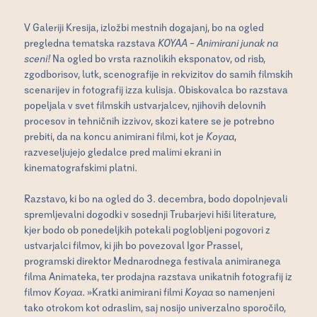
V Galeriji Kresija, izložbi mestnih dogajanj, bo na ogled
pregledna tematska razstava
KOYAA – Animirani junak na
sceni!
Na ogled bo vrsta raznolikih eksponatov, od risb,
zgodborisov, lutk, scenografije in rekvizitov do samih filmskih
scenarijev in fotografij izza kulisja. Obiskovalca bo razstava
popeljala v svet filmskih ustvarjalcev, njihovih delovnih
procesov in tehničnih izzivov, skozi katere se je potrebno
prebiti, da na koncu animirani filmi, kot je
Koyaa
,
razveseljujejo gledalce pred malimi ekrani in
kinematografskimi platni.
Razstavo, ki bo na ogled do 3. decembra, bodo dopolnjevali
spremljevalni dogodki v sosednji Trubarjevi hiši literature,
kjer bodo ob ponedeljkih potekali poglobljeni pogovori z
ustvarjalci filmov, ki jih bo povezoval Igor Prassel,
programski direktor Mednarodnega festivala animiranega
filma Animateka, ter prodajna razstava unikatnih fotografij iz
filmov
Koyaa
. »Kratki animirani filmi
Koyaa
so namenjeni
tako otrokom kot odraslim, saj nosijo univerzalno sporočilo,