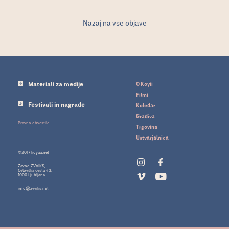
Nazaj na vse objave
Materiali za medije
O Koyii
Filmi
Festivali in nagrade
Koledar
Gradiva
Pravno obvestilo
Trgovina
Ustvarjalnica
©2017 koyaa.net
Zavod ZVVIKS,
Celovška cesta 43,
1000 Ljubljana
info@zvviks.net