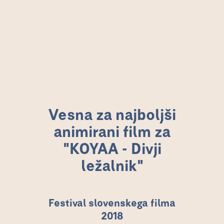
Vesna za najboljši
animirani film za "KOYAA
- Divji ležalnik"
Vesna za najboljši
animirani film za
"KOYAA - Divji
ležalnik"
Festival slovenskega filma
2018