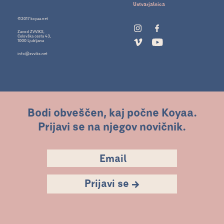
Ustvarjalnica
©2017 koyaa.net
Zavod ZVVIKS,
Celovška cesta 43,
1000 Ljubljana
info@zvviks.net
Bodi obveščen, kaj počne Koyaa.
Prijavi se na njegov novičnik.
Prijavi se →