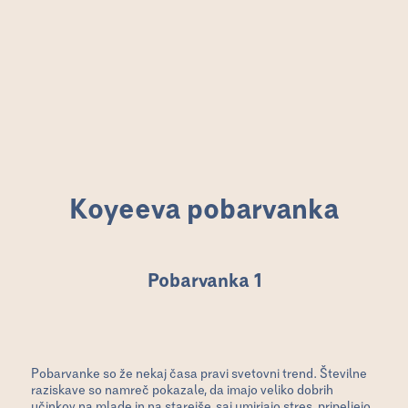
Koyeeva pobarvanka
Pobarvanka 1
Pobarvanke so že nekaj časa pravi svetovni trend. Številne
raziskave so namreč pokazale, da imajo veliko dobrih
učinkov na mlade in na starejše, saj umirjajo stres, pripeljejo