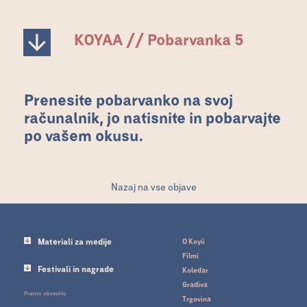
KOYAA // Pobarvanka 5
Prenesite pobarvanko na svoj
računalnik, jo natisnite in pobarvajte
po vašem okusu.
Nazaj na vse objave
Materiali za medije
O Koyii
Filmi
Festivali in nagrade
Koledar
Gradiva
Pravno obvestilo
Trgovina