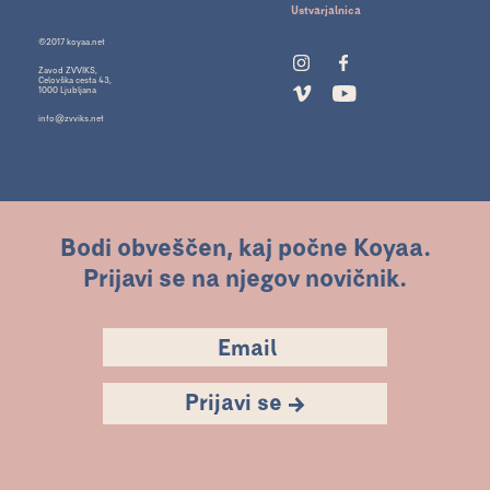
Ustvarjalnica
©2017 koyaa.net
Zavod ZVVIKS,
Celovška cesta 43,
1000 Ljubljana
info@zvviks.net
Bodi obveščen, kaj počne Koyaa.
Prijavi se na njegov novičnik.
Prijavi se →