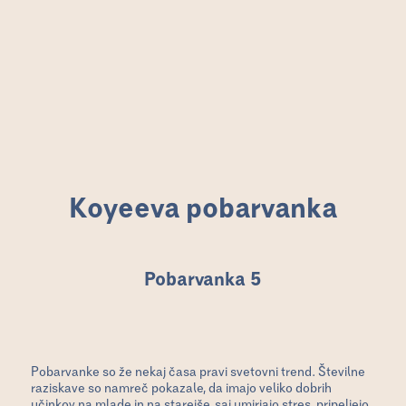
Koyeeva pobarvanka
Pobarvanka 5
Pobarvanke so že nekaj časa pravi svetovni trend. Številne
raziskave so namreč pokazale, da imajo veliko dobrih
učinkov na mlade in na starejše, saj umirjajo stres, pripeljejo